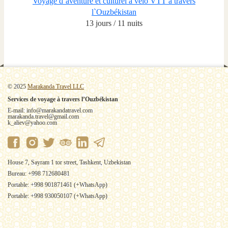
Voyage d`aventure et culturel à vélo VTT à travers
l`Ouzbékistan
13 jours / 11 nuits
© 2025
Marakanda Travel LLC
Services de voyage à travers l’Ouzbékistan
E-mail: info@marakandatravel.com
marakanda.travel@gmail.com
k_aliev@yahoo.com
House 7, Sayram 1 tor street, Tashkent, Uzbekistan
Bureau: +998 712680481
Portable: +998 901871461 (+WhatsApp)
Portable: +998 930050107 (+WhatsApp)