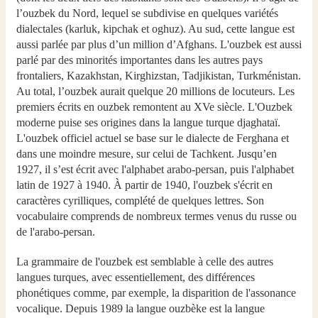
l’ouzbek du Nord, lequel se subdivise en quelques variétés
dialectales (karluk, kipchak et oghuz). Au sud, cette langue est
aussi parlée par plus d’un million d’Afghans. L'ouzbek est aussi
parlé par des minorités importantes dans les autres pays
frontaliers, Kazakhstan, Kirghizstan, Tadjikistan, Turkménistan.
Au total, l’ouzbek aurait quelque 20 millions de locuteurs. Les
premiers écrits en ouzbek remontent au XVe siècle. L'Ouzbek
moderne puise ses origines dans la langue turque djaghataï.
L'ouzbek officiel actuel se base sur le dialecte de Ferghana et
dans une moindre mesure, sur celui de Tachkent. Jusqu’en
1927, il s’est écrit avec l'alphabet arabo-persan, puis l'alphabet
latin de 1927 à 1940. À partir de 1940, l'ouzbek s'écrit en
caractères cyrilliques, complété de quelques lettres. Son
vocabulaire comprends de nombreux termes venus du russe ou
de l'arabo-persan.
La grammaire de l'ouzbek est semblable à celle des autres
langues turques, avec essentiellement, des différences
phonétiques comme, par exemple, la disparition de l'assonance
vocalique. Depuis 1989 la langue ouzbèke est la langue