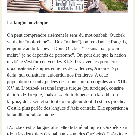
La langue ouzbèque
On peut comprendre aisément le sens du mot ouzbek: Ouzbek
veut dire "moi-même" et Bek "maitre"(comme dans le français,
emprunté au turk "bey". Donc Ouzbek " je suis mon propre
maitre" je ne dépends de personne". On peut dire que la nation
ouzbèke s'est formée vers les XI-XII ss. avec les premières
organisations étatiques entre les deux fleuves, Amou et Syr-
daria, qui constituent aujourdui nos frontières. A cette
population se sont ajoutées des tribus turco-mongoles aux XIII-
XV ss. L’ouzbek est une langue turque (ou turcique), cousine
du turc de Turquie, mais aussi du turkmène, du kazakh, du
kirghiz, de l'azéri et surtout du ouïghour dont il est très proche.
C'est la plus parlée des langues d'Asie centrale. Elle appartient à
la famille ouralo-altaïque.
L'ouzbek est la langue officielle de la république d'Ouzbékistan
(dont les deux tiers des habitants sont des Ouzbeks). Il s’agit de