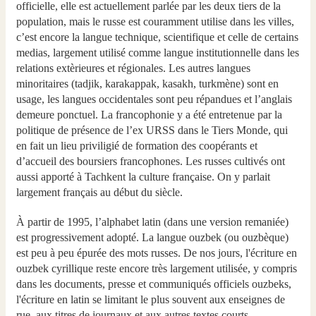
officielle, elle est actuellement parlée par les deux tiers de la
population, mais le russe est couramment utilise dans les villes,
c’est encore la langue technique, scientifique et celle de certains
medias, largement utilisé comme langue institutionnelle dans les
relations extèrieures et régionales. Les autres langues
minoritaires (tadjik, karakappak, kasakh, turkmène) sont en
usage, les langues occidentales sont peu répandues et l’anglais
demeure ponctuel. La francophonie y a été entretenue par la
politique de présence de l’ex URSS dans le Tiers Monde, qui
en fait un lieu priviligié de formation des coopérants et
d’accueil des boursiers francophones. Les russes cultivés ont
aussi apporté à Tachkent la culture française. On y parlait
largement français au début du siècle.
À partir de 1995, l’alphabet latin (dans une version remaniée)
est progressivement adopté. La langue ouzbek (ou ouzbèque)
est peu à peu épurée des mots russes. De nos jours, l'écriture en
ouzbek cyrillique reste encore très largement utilisée, y compris
dans les documents, presse et communiqués officiels ouzbeks,
l'écriture en latin se limitant le plus souvent aux enseignes de
rue, aux titres de journaux et aux autres textes courts.