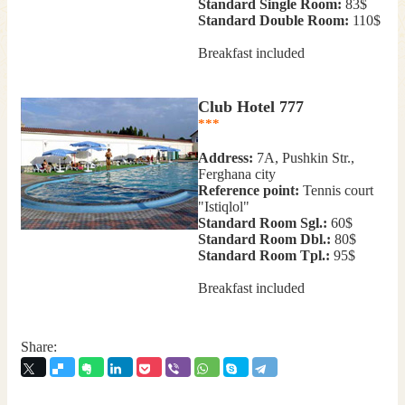
Standard Single Room:
83$
Standard Double Room:
110$
Breakfast included
Club Hotel 777
***
Address:
7A, Pushkin Str.,
Ferghana city
Reference point:
Tennis court
"Istiqlol"
Standard Room Sgl.:
60$
Standard Room Dbl.:
80$
Standard Room Tpl.:
95$
Breakfast included
Share: