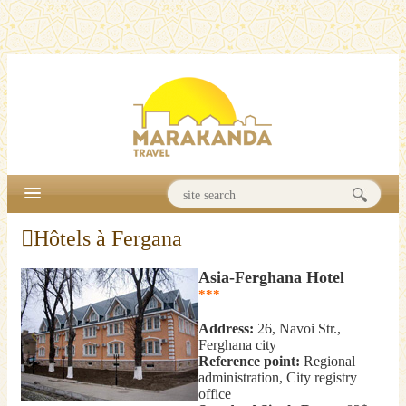
Hôtels à Fergana
Asia-Ferghana Hotel
***
Address:
26, Navoi Str.,
Ferghana city
Reference point:
Regional
administration, City registry
office