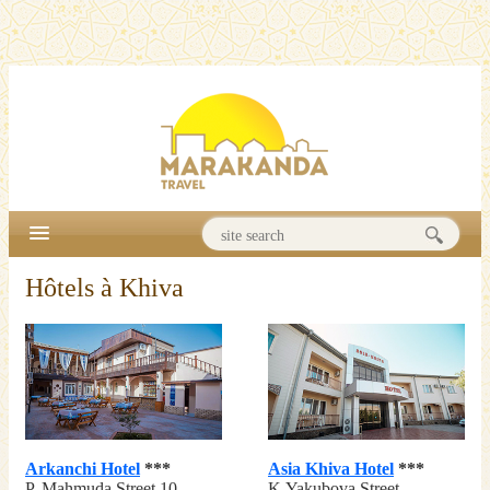
Hôtels à Khiva
Arkanchi Hotel
***
Asia Khiva Hotel
***
P. Mahmuda Street 10,
K.Yakubova Street,