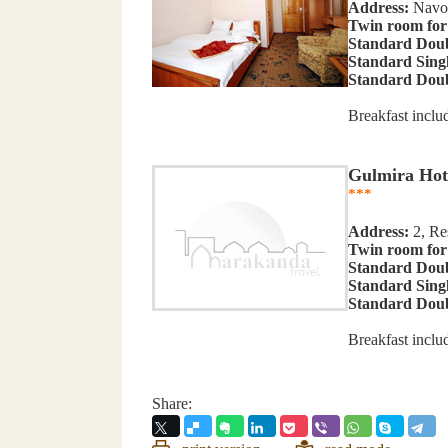
Address:
Navoi
Twin room for 
Standard Dou
Standard Sing
Standard Doubl
Breakfast inclu
Gulmira Hot
***
Address:
2, Res
Twin room for 
Standard Dou
Standard Sing
Standard Doubl
Breakfast inclu
Share: