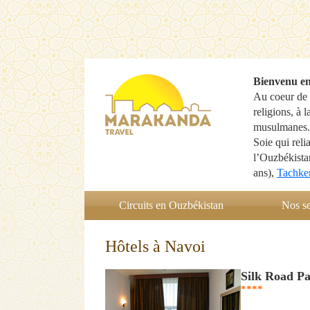
Bienvenu e
Au coeur de l
religions, à 
musulmanes. 
Soie qui reli
l’Ouzbékista
ans),
Tachke
Circuits en Ouzbékistan
Nos se
Hôtels à Navoi
Silk Road Pa
****