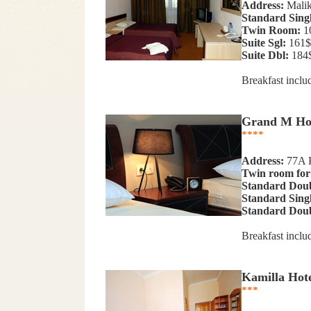
Address:
Malik
Standard Sing
Twin Room:
1
Suite Sgl:
161$
Suite Dbl:
184
Breakfast inclu
Grand M Ho
****
Address:
77A Kh
Twin room for 
Standard Dou
Standard Sing
Standard Doubl
Breakfast inclu
Kamilla Hot
***