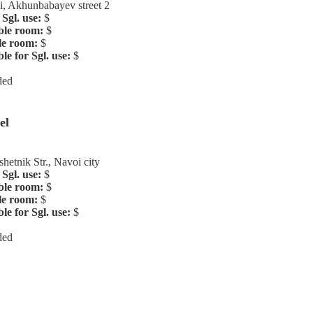
, Akhunbabayev street 2
Sgl. use:
$
ble room:
$
le room:
$
e for Sgl. use:
$
ded
el
hetnik Str., Navoi city
Sgl. use:
$
ble room:
$
le room:
$
e for Sgl. use:
$
ded