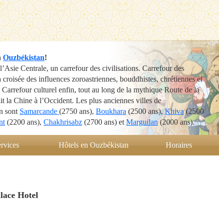
n
Ouzbékistan
!
’Asie Centrale, un carrefour des civilisations. Carrefour des
la croisée des influences zoroastriennes, bouddhistes, chrétiennes et
Carrefour culturel enfin, tout au long de la mythique Route de la
ait la Chine à l’Occident. Les plus anciennes villes de
n sont
Samarcande
(2750 ans),
Boukhara
(2500 ans),
Khiva
(2500
nt
(2200 ans),
Chakhrisabz
(2700 ans) et
Marguilan
(2000 ans).
rvices
Hôtels en Ouzbékistan
Horaires
lace Hotel