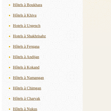
Hôtels à Boukhara
Hôtels à Khiva
Hotels à Urgench
Hotels à Shakhrisabz
Hôtels à Fergana
Hôtels à Andijan
Hôtels à Kokand
Hôtels à Namangan
Hôtels à Chimgan
Hôtels à Charvak
Hôtels à Nukus