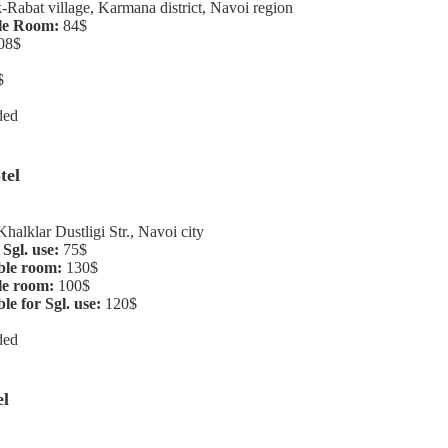
-Rabat village, Karmana district, Navoi region
le Room:
84$
08$
$
ded
tel
alklar Dustligi Str., Navoi city
Sgl. use:
75$
ble room:
130$
le room:
100$
e for Sgl. use:
120$
ded
el