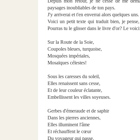
Depuis mon retour, je ne cesse de me dema
paysages inoubliables de ton pays.
J'y arriverai et t'en enverrai alors quelques uns.
Voici un petit texte qui traduit bien, je pens
Pourras tu le glisser dans le livre d'or? Le voici
Sur la Route de la Soie,
Coupoles bleues, turquoise,
Mosquées impériales,
Mosaïques célestes!
Sous les caresses du soleil,
Elles renaissent sans cesse,
Et de leur couleur éclatante,
Embellissent les villes soyeuses.
Gerbes d'émeraude et de saphir
Dans les pierres anciennes,
Elles illuminent l'âme
Et réchauffent le cœur
Du voyageur qui passe.