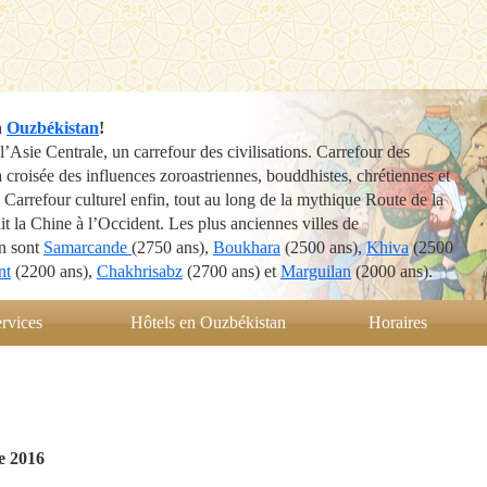
n
Ouzbékistan
!
’Asie Centrale, un carrefour des civilisations. Carrefour des
la croisée des influences zoroastriennes, bouddhistes, chrétiennes et
Carrefour culturel enfin, tout au long de la mythique Route de la
ait la Chine à l’Occident. Les plus anciennes villes de
n sont
Samarcande
(2750 ans),
Boukhara
(2500 ans),
Khiva
(2500
nt
(2200 ans),
Chakhrisabz
(2700 ans) et
Marguilan
(2000 ans).
rvices
Hôtels en Ouzbékistan
Horaires
e 2016