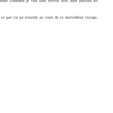
nder comment je vais faire revivre avec mon pinceau les
e, ce que j'ai pu ressentir au cours de ce merveilleux voyage.
: