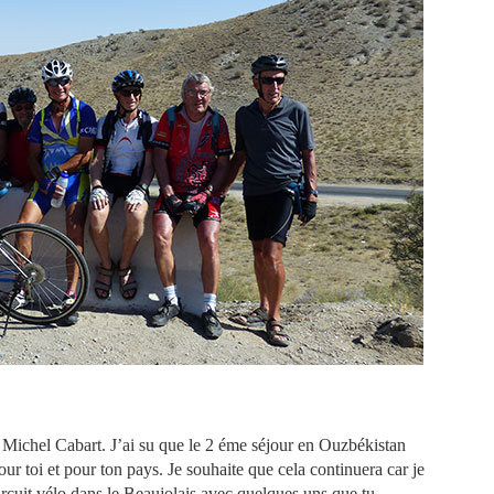
r Michel Cabart. J’ai su que le 2 éme séjour en Ouzbékistan
pour toi et pour ton pays. Je souhaite que cela continuera car je
ircuit vélo dans le Beaujolais avec quelques uns que tu