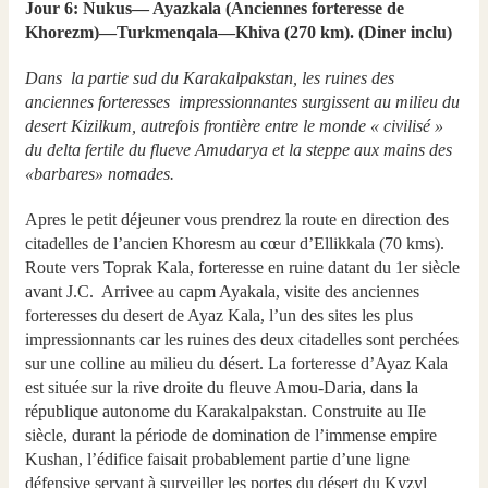
Jour 6: Nukus— Ayazkala (Anciennes forteresse de
Khorezm)—Turkmenqala—Khiva (270 km). (Diner inclu)
Dans la partie sud du Karakalpakstan, les ruines des
anciennes forteresses impressionnantes surgissent au milieu du
desert Kizilkum, autrefois frontière entre le monde « civilisé »
du delta fertile du flueve Amudarya et la steppe aux mains des
«barbares» nomades.
Apres le petit déjeuner vous prendrez la route en direction des
citadelles de l’ancien Khoresm au cœur d’Ellikkala (70 kms).
Route vers Toprak Kala, forteresse en ruine datant du 1er siècle
avant J.C. Arrivee au capm Ayakala, visite des anciennes
forteresses du desert de Ayaz Kala, l’un des sites les plus
impressionnants car les ruines des deux citadelles sont perchées
sur une colline au milieu du désert. La forteresse d’Ayaz Kala
est située sur la rive droite du fleuve Amou-Daria, dans la
république autonome du Karakalpakstan. Construite au IIe
siècle, durant la période de domination de l’immense empire
Kushan, l’édifice faisait probablement partie d’une ligne
défensive servant à surveiller les portes du désert du Kyzyl