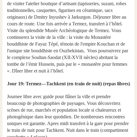
de visiter l'atelier boutique d’artisant (tapisseries, suzani, robes
traditionnelles, casquettes, figurines en céramique, sacs
originaux) de Dmitry Inyushev à Jarkurgon. Déjeuner libre au
cours de route. Une fois arrivée a Termez, transfert à l’hôtel.
Visite du splendide Musée Archéologique de Termez. Vous
continuerez la visite de la ville : la visite du Monastère
bouddhiste de Fayaz Tépé, témoin de l'empire Kouchan et de
l'unique site bouddhiste en Ouzbekistan, Vous poursuivrez par
le complexe Soultan-Saodat (XII-XVII siècles) abritant la
tombe de l’émir Hussein, puis par le « monastère pour femmes
». Dîner libre et nuit à l’hôtel.
Jour 19: Termez—Tachkent (en train de nuit) (repas libres)
Journee libre avec guide pour flâner la ville et prendre
beaucoup de photographies de paysages. Vous découvrirez
scènes de rue, marchés et population locale si chaleureux et
photogénique dans leur quotidien. De nombreuses rencontres
uniques est garantie. Apres midi transfert à la gare pour prendre
le train de nuit pour Tachkent. Nuit dans le train (compartiment
couchette a 4 places).