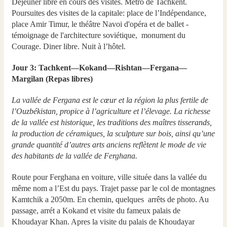
Déjeuner libre en cours des visites. Metro de Tachkent.
Poursuites des visites de la capitale: place de l’Indépendance,
place Amir Timur, le théâtre Navoi d'opéra et de ballet -
témoignage de l'architecture soviétique, monument du
Courage. Diner libre. Nuit à l’hôtel.
Jour 3: Tachkent—Kokand—Rishtan—Fergana—
Margilan (Repas libres)
La vallée de Fergana est le cœur et la région la plus fertile de
l’Ouzbékistan, propice à l’agriculture et l’élevage. La richesse
de la vallée est historique, les traditions des maîtres tisserands,
la production de céramiques, la sculpture sur bois, ainsi qu’une
grande quantité d’autres arts anciens reflètent le mode de vie
des habitants de la vallée de Ferghana.
Route pour Ferghana en voiture, ville située dans la vallée du
même nom а l’Est du pays. Trajet passe par le col de montagnes
Kamtchik а 2050m. En chemin, quelques arrêts de photo. Au
passage, arrét а Kokand et visite du fameux palais de
Khoudayar Khan. Apres la visite du palais de Khoudayar