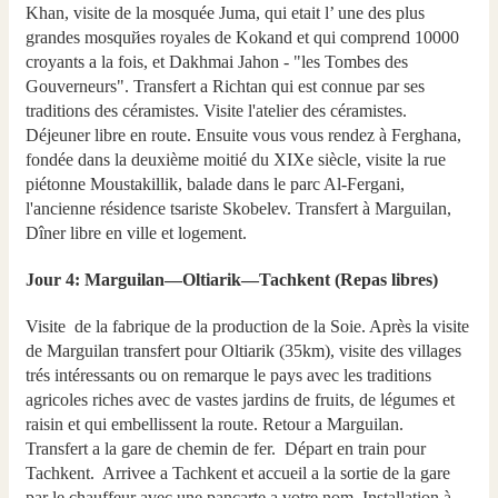
Khan, visite de la mosquée Juma, qui etait l’ une des plus
grandes mosquйes royales de Kokand et qui comprend 10000
croyants a la fois, et Dakhmai Jahon - "les Tombes des
Gouverneurs". Transfert a Richtan qui est connue par ses
traditions des céramistes. Visite l'atelier des céramistes.
Déjeuner libre en route. Ensuite vous vous rendez à Ferghana,
fondée dans la deuxième moitié du XIXe siècle, visite la rue
piétonne Moustakillik, balade dans le parc Al-Fergani,
l'ancienne résidence tsariste Skobelev. Transfert à Marguilan,
Dîner libre en ville et logement.
Jour 4: Marguilan—Oltiarik—Tachkent (Repas libres)
Visite de la fabrique de la production de la Soie. Après la visite
de Marguilan transfert pour Oltiarik (35km), visite des villages
trés intéressants ou on remarque le pays avec les traditions
agricoles riches avec de vastes jardins de fruits, de légumes et
raisin et qui embellissent la route. Retour а Marguilan.
Transfert a la gare de chemin de fer. Départ en train pour
Tachkent. Arrivee a Tachkent et accueil a la sortie de la gare
par le chauffeur avec une pancarte a votre nom. Installation à