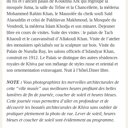
du roi et l’ancien palais de Koukhna Ark qui regroupe la
mosquée Juma, la salle du Trône et la Chancellerie, la médersa
Mohammed Rahim Khan, le Mausolée du cheik soufi Saïd
Alaouddin et celui de Pakhlavan Makhmoud, la Mosquée du
Vendredi, la médersa Islam Khodja et son minaret. Dejeuner
libre en cours de visites. Suite des visites : le palais de Tach
Khaouli et le caravansérail d’Allakouli Khan. Visite de l’atelier
des menuisiers spécialisés sur la sculpture sur bois. Visite du
Palais de Nurulla Bay, les salons officiels d’Isfandyar Khan,
construit en 1912. Le Palais se distingue des autres résidences
royales de Khiva par son mélange de styles russe et oriental et
son ornementation extravagant. Nuit à l’hôtel.Diner libre.
NOTE :
Vous photographirez les merveilles architecturales de
cette “ville musée” aux meilleures heures profitant des belles
lumières de fin de journée, coucher de soleil et heures bleues.
Cette journée vous permettra d’aller en profondeur et de
découvrir les beautés architecurales de Khiva sans oublier de
pratiquer pleinement la photo de rue. Lever de soleil, heures
bleues et coucher de soleil sont évidemment au programme.